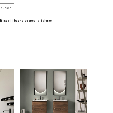
Equense
i mobili bagno sospesi a Salerno