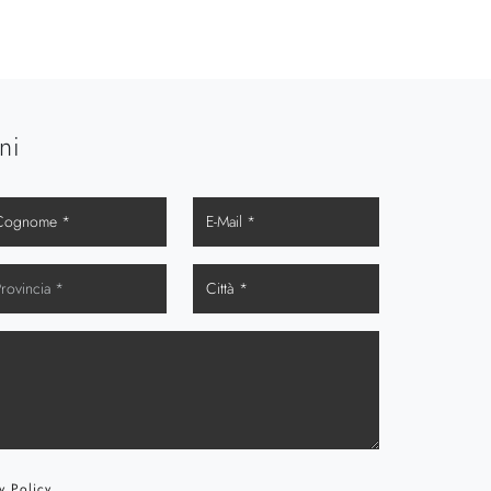
ni
y Policy