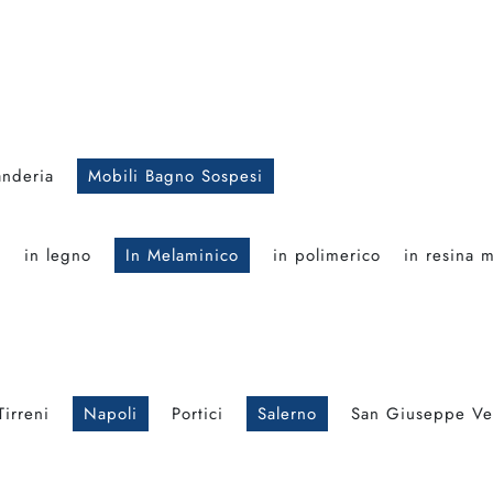
anderia
Mobili Bagno Sospesi
o
in legno
In Melaminico
in polimerico
in resina 
Tirreni
Napoli
Portici
Salerno
San Giuseppe Ve