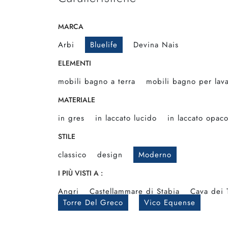
MARCA
Arbi
Bluelife
Devina Nais
ELEMENTI
mobili bagno a terra
mobili bagno per lav
MATERIALE
in gres
in laccato lucido
in laccato opac
STILE
classico
design
Moderno
I PIÙ VISTI A :
Angri
Castellammare di Stabia
Cava dei 
Torre Del Greco
Vico Equense