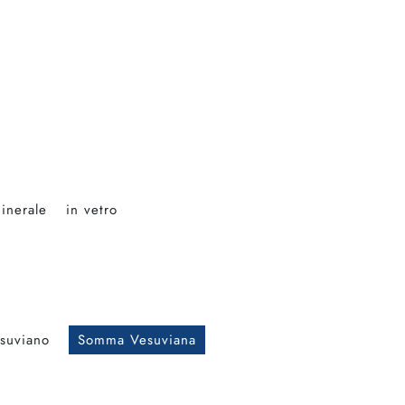
minerale
in vetro
suviano
Somma Vesuviana