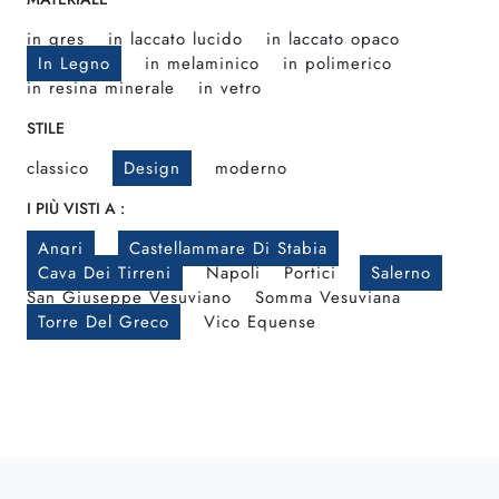
in gres
in laccato lucido
in laccato opaco
In Legno
in melaminico
in polimerico
in resina minerale
in vetro
STILE
classico
Design
moderno
I PIÙ VISTI A :
Angri
Castellammare Di Stabia
Cava Dei Tirreni
Napoli
Portici
Salerno
San Giuseppe Vesuviano
Somma Vesuviana
Torre Del Greco
Vico Equense