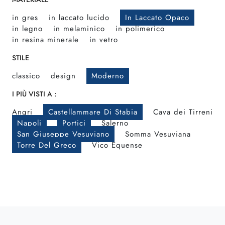
in gres
in laccato lucido
In Laccato Opaco
in legno
in melaminico
in polimerico
in resina minerale
in vetro
STILE
classico
design
Moderno
I PIÙ VISTI A :
Angri
Castellammare Di Stabia
Cava dei Tirreni
Napoli
Portici
Salerno
San Giuseppe Vesuviano
Somma Vesuviana
Torre Del Greco
Vico Equense