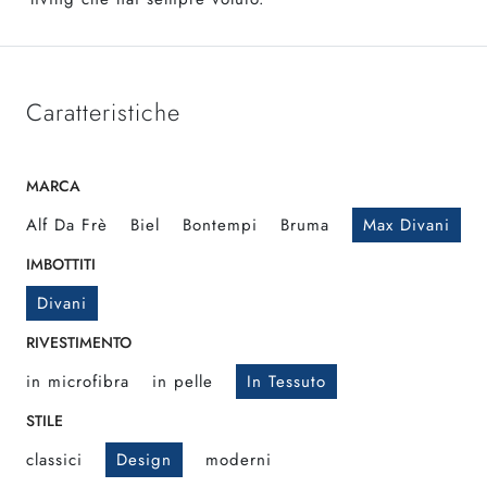
Caratteristiche
MARCA
Alf Da Frè
Biel
Bontempi
Bruma
Max Divani
IMBOTTITI
Divani
RIVESTIMENTO
in microfibra
in pelle
In Tessuto
STILE
classici
Design
moderni