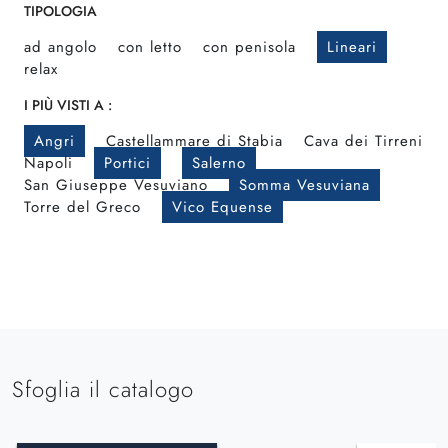
TIPOLOGIA
ad angolo
con letto
con penisola
Lineari
relax
I PIÙ VISTI A :
Angri
Castellammare di Stabia
Cava dei Tirreni
Napoli
Portici
Salerno
San Giuseppe Vesuviano
Somma Vesuviana
Torre del Greco
Vico Equense
Sfoglia il catalogo