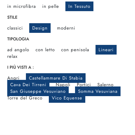
in microfibra
in pelle
In Tessuto
STILE
classici
Design
moderni
TIPOLOGIA
ad angolo
con letto
con penisola
Lineari
relax
I PIÙ VISTI A :
Angri
Castellammare Di Stabia
Cava Dei Tirreni
Napoli
Portici
Salerno
San Giuseppe Vesuviano
Somma Vesuviana
Torre del Greco
Vico Equense