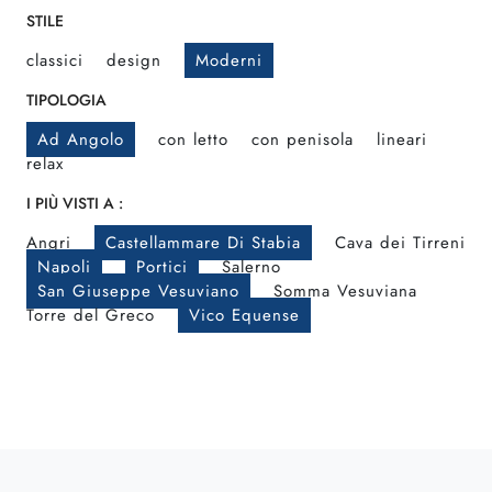
STILE
classici
design
Moderni
TIPOLOGIA
Ad Angolo
con letto
con penisola
lineari
relax
I PIÙ VISTI A :
Angri
Castellammare Di Stabia
Cava dei Tirreni
Napoli
Portici
Salerno
San Giuseppe Vesuviano
Somma Vesuviana
Torre del Greco
Vico Equense