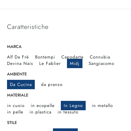
Caratteristiche
MARCA
Alf Da Frè
Bontempi
Capodarte
Connubia
Devina Nais
Le Fablier
Midj
Sangiacomo
AMBIENTE
Da Cucina
da pranzo
MATERIALE
in cuoio
in ecopelle
In Legno
in metallo
in pelle
in plastica
in tessuto
STILE