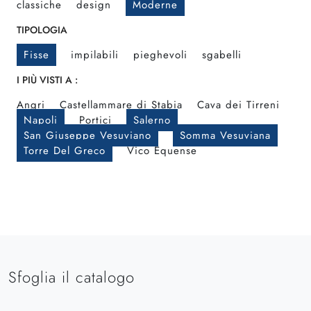
classiche
design
Moderne
TIPOLOGIA
Fisse
impilabili
pieghevoli
sgabelli
I PIÙ VISTI A :
Angri
Castellammare di Stabia
Cava dei Tirreni
Napoli
Portici
Salerno
San Giuseppe Vesuviano
Somma Vesuviana
Torre Del Greco
Vico Equense
Sfoglia il catalogo