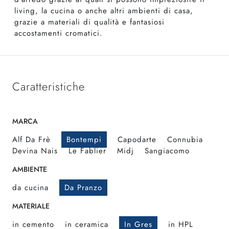
living, la cucina o anche altri ambienti di casa,
grazie a materiali di qualità e fantasiosi
accostamenti cromatici.
Caratteristiche
MARCA
Alf Da Frè
Bontempi
Capodarte
Connubia
Devina Nais
Le Fablier
Midj
Sangiacomo
AMBIENTE
da cucina
Da Pranzo
MATERIALE
in cemento
in ceramica
In Gres
in HPL