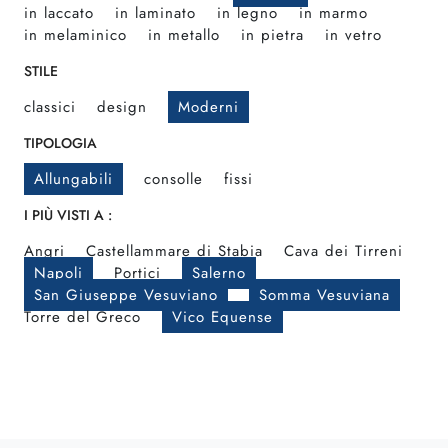
in laccato
in laminato
in legno
in marmo
in melaminico
in metallo
in pietra
in vetro
STILE
classici
design
Moderni
TIPOLOGIA
Allungabili
consolle
fissi
I PIÙ VISTI A :
Angri
Castellammare di Stabia
Cava dei Tirreni
Napoli
Portici
Salerno
San Giuseppe Vesuviano
Somma Vesuviana
Torre del Greco
Vico Equense