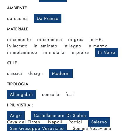
AMBIENTE
da cucina
Da Pranzo
MATERIALE
in cemento
in ceramica
in gres
in HPL
in laccato
in laminato
in legno
in marmo
in melaminico
in metallo
in pietra
In Vetro
STILE
classici
design
Moderni
TIPOLOGIA
Allungabili
consolle
fissi
I PIÙ VISTI A :
Angri
Castellammare Di Stabia
Cava dei Tirreni
Napoli
Portici
Salerno
San Giuseppe Vesuviano
Somma Vesuviana