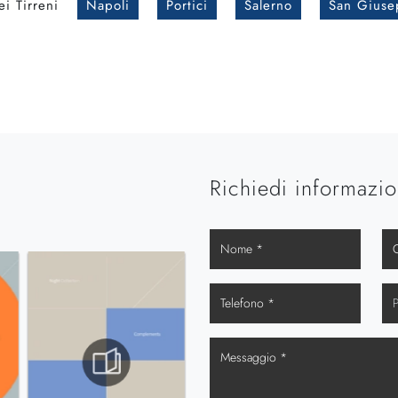
i Tirreni
Napoli
Portici
Salerno
San Giuse
Richiedi informazio