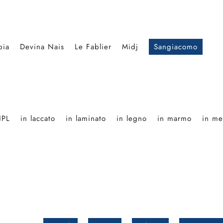
bia
Devina Nais
Le Fablier
Midj
Sangiacomo
HPL
in laccato
in laminato
in legno
in marmo
in me