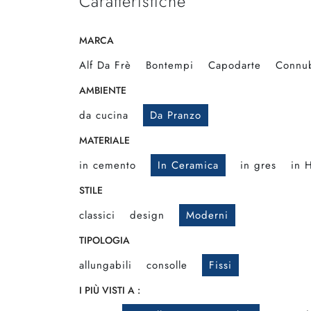
Caratteristiche
MARCA
Alf Da Frè
Bontempi
Capodarte
Connu
AMBIENTE
da cucina
Da Pranzo
MATERIALE
in cemento
In Ceramica
in gres
in 
STILE
classici
design
Moderni
TIPOLOGIA
allungabili
consolle
Fissi
I PIÙ VISTI A :