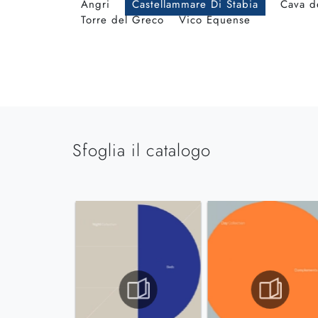
Angri
Castellammare Di Stabia
Cava de
Torre del Greco
Vico Equense
Sfoglia il catalogo