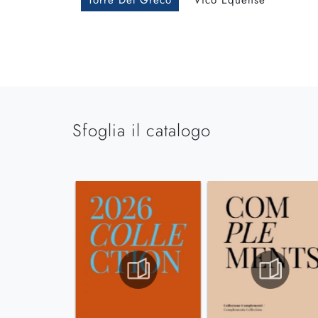
Torre Del Greco
Vico Equense
Sfoglia il catalogo