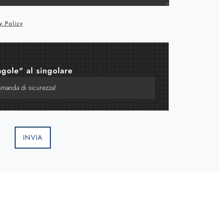
y Policy
agole" al singolare
INVIA