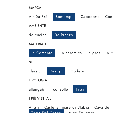
MARCA
Alf Da Frè
Bontempi
Capodarte
Con
AMBIENTE
da cucina
Da Pranzo
MATERIALE
In Cemento
in ceramica
in gres
in 
STILE
classici
Design
moderni
TIPOLOGIA
allungabili
consolle
Fissi
I PIÙ VISTI A :
Angri
Castellammare di Stabia
Cava dei 