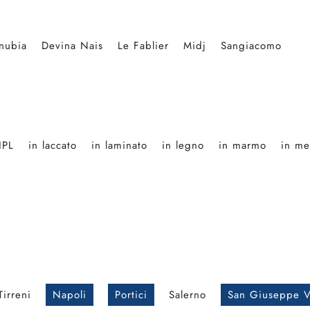
nubia
Devina Nais
Le Fablier
Midj
Sangiacomo
HPL
in laccato
in laminato
in legno
in marmo
in me
Tirreni
Napoli
Portici
Salerno
San Giuseppe V