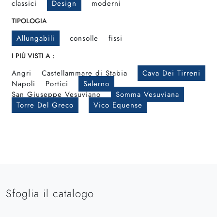
classici
Design
moderni
TIPOLOGIA
Allungabili
consolle
fissi
I PIÙ VISTI A :
Angri
Castellammare di Stabia
Cava Dei Tirreni
Napoli
Portici
Salerno
San Giuseppe Vesuviano
Somma Vesuviana
Torre Del Greco
Vico Equense
Sfoglia il catalogo