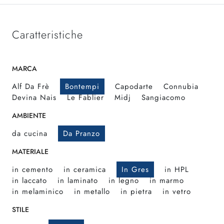
Caratteristiche
MARCA
Alf Da Frè
Bontempi
Capodarte
Connubia
Devina Nais
Le Fablier
Midj
Sangiacomo
AMBIENTE
da cucina
Da Pranzo
MATERIALE
in cemento
in ceramica
In Gres
in HPL
in laccato
in laminato
in legno
in marmo
in melaminico
in metallo
in pietra
in vetro
STILE