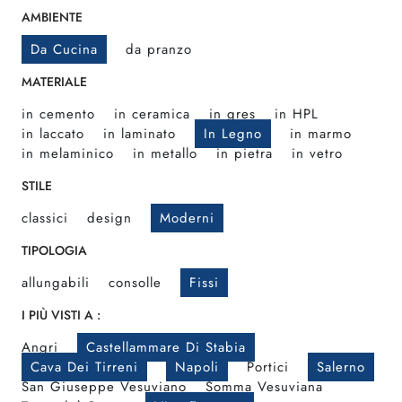
AMBIENTE
Da Cucina
da pranzo
MATERIALE
in cemento
in ceramica
in gres
in HPL
in laccato
in laminato
In Legno
in marmo
in melaminico
in metallo
in pietra
in vetro
STILE
classici
design
Moderni
TIPOLOGIA
allungabili
consolle
Fissi
I PIÙ VISTI A :
Angri
Castellammare Di Stabia
Cava Dei Tirreni
Napoli
Portici
Salerno
San Giuseppe Vesuviano
Somma Vesuviana