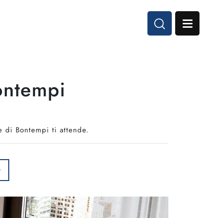
Bontempi
e di Bontempi ti attende.
O