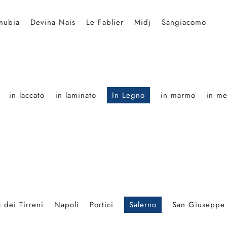
nubia
Devina Nais
Le Fablier
Midj
Sangiacomo
in laccato
in laminato
In Legno
in marmo
in me
 dei Tirreni
Napoli
Portici
Salerno
San Giuseppe