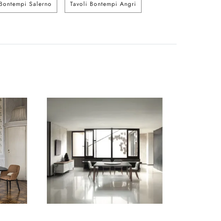
 Bontempi Salerno
Tavoli Bontempi Angri