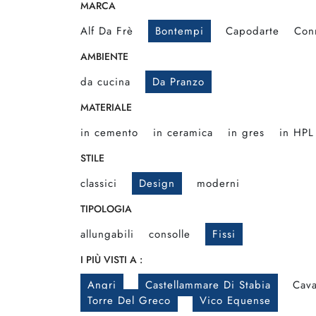
MARCA
Alf Da Frè
Bontempi
Capodarte
Con
AMBIENTE
da cucina
Da Pranzo
MATERIALE
in cemento
in ceramica
in gres
in HPL
STILE
classici
Design
moderni
TIPOLOGIA
allungabili
consolle
Fissi
I PIÙ VISTI A :
Angri
Castellammare Di Stabia
Cava
Torre Del Greco
Vico Equense