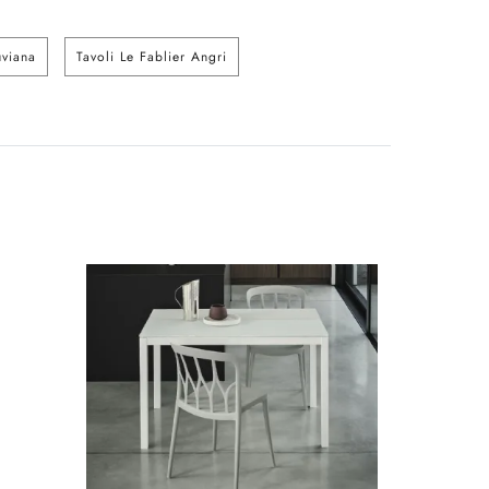
uviana
Tavoli Le Fablier Angri