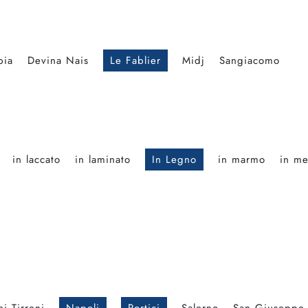
bia
Devina Nais
Le Fablier
Midj
Sangiacomo
in laccato
in laminato
In Legno
in marmo
in me