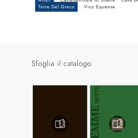
Angri
Castellammare di Stabia
Cava de
Torre Del Greco
Vico Equense
Sfoglia il catalogo