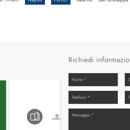
i Tirreni
Napoli
Portici
Salerno
San Giuseppe 
Richiedi informazio