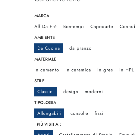
MARCA
Alf Da Frè
Bontempi
Capodarte
Connu
AMBIENTE
Da Cucina
da pranzo
MATERIALE
in cemento
in ceramica
in gres
in HPL
STILE
Classici
design
moderni
TIPOLOGIA
Allungabili
consolle
fissi
I PIÙ VISTI A :