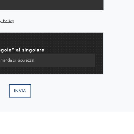
y Policy
agole" al singolare
INVIA