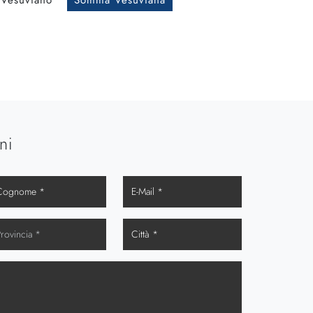
Vesuviano
Somma Vesuviana
ni