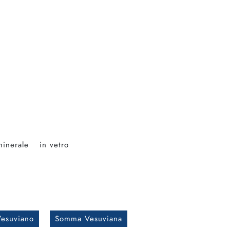
minerale
in vetro
esuviano
Somma Vesuviana