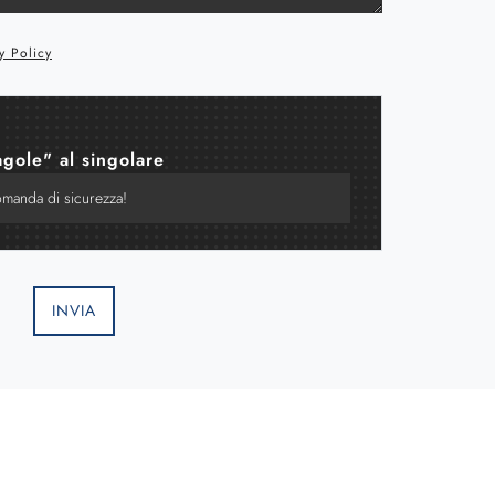
y Policy
agole" al singolare
INVIA