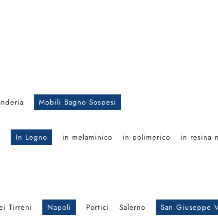
anderia
Mobili Bagno Sospesi
o
In Legno
in melaminico
in polimerico
in resina 
i Tirreni
Napoli
Portici
Salerno
San Giuseppe V