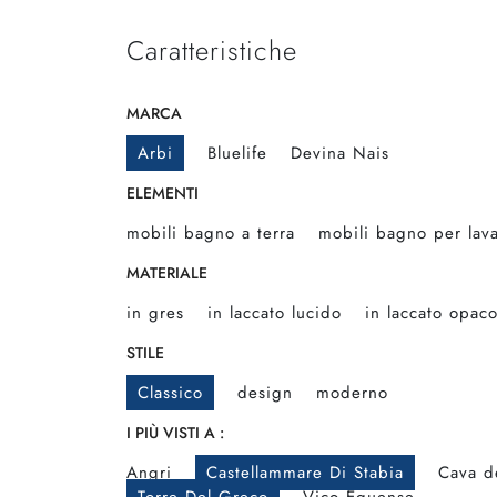
Caratteristiche
MARCA
Arbi
Bluelife
Devina Nais
ELEMENTI
mobili bagno a terra
mobili bagno per lav
MATERIALE
in gres
in laccato lucido
in laccato opac
STILE
Classico
design
moderno
I PIÙ VISTI A :
Angri
Castellammare Di Stabia
Cava de